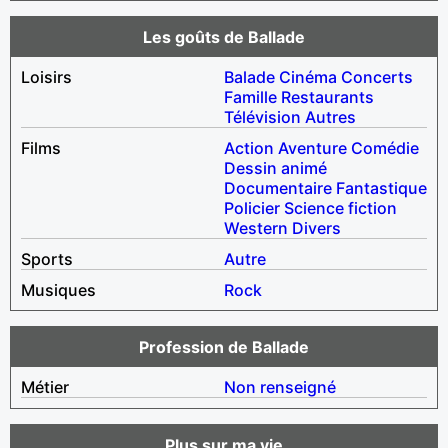
Les goûts de Ballade
Loisirs
Balade
Cinéma
Concerts
Famille
Restaurants
Télévision
Autres
Films
Action
Aventure
Comédie
Dessin animé
Documentaire
Fantastique
Policier
Science fiction
Western
Divers
Sports
Autre
Musiques
Rock
Profession de Ballade
Métier
Non renseigné
Plus sur ma vie