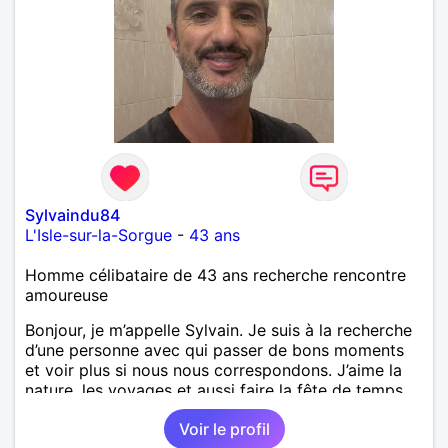
Sylvaindu84
L'Isle-sur-la-Sorgue
-
43 ans
Homme célibataire de 43 ans recherche rencontre
amoureuse
Bonjour, je m’appelle Sylvain. Je suis à la recherche
d’une personne avec qui passer de bons moments
et voir plus si nous nous correspondons. J’aime la
nature, les voyages et aussi faire la fête de temps
en temps ;-)Je suis papa d’un petit garçon de 7 ans
Voir le profil
dont je m’occupe en garde alternée. J’aime à peu