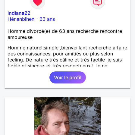
Indiana22
Hénanbihen
-
63 ans
Homme divorcé(e) de 63 ans recherche rencontre
amoureuse
Homme naturel,simple ,bienveillant recherche a faire
des connaissances, pour amitiés ou plus selon
feeling. De nature très câline et très tactile ,je suis
fidèle et sincère.,et très respectueux ! Je ne
supporte pas le mensonge.Rien ne vaut une vraie
Voir le profil
rencontre,pour échanger en toute simplicité,j'ai du
mal à prolonger des échanges virtuels Je suis plutôt
attiré par des femmes ayant la cinquantaine ,belles
dans leurs têtes et dans leurs corps. Féminines
naturellement ,sans fards ,ni excès A vous de jouer
Mesdames 😉