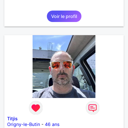
Voir le profil
Titjis
Origny-le-Butin
-
46 ans