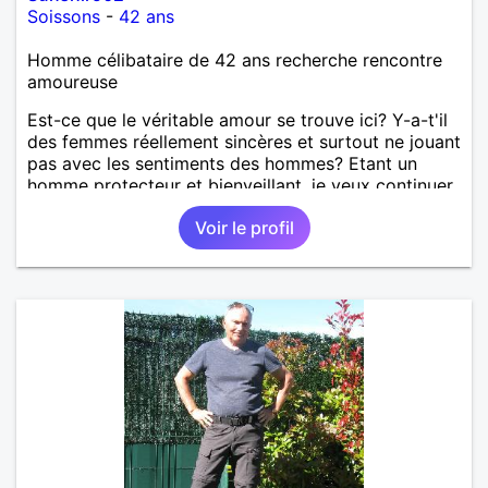
Soissons
-
42 ans
Homme célibataire de 42 ans recherche rencontre
amoureuse
Est-ce que le véritable amour se trouve ici? Y-a-t'il
des femmes réellement sincères et surtout ne jouant
pas avec les sentiments des hommes? Etant un
homme protecteur et bienveillant, je veux continuer
d'y croire et pouvoir enfin former la petite famille
Voir le profil
que je désir temps. Faux profil, profiteuse et autres
joyeuseté passer votre chemin, vous ne
m'intéressez pas du tout!