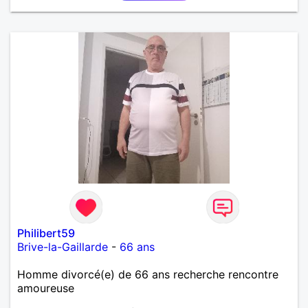
près tous les styles de musique. (Oui je suis pas
trop fan de Jul). Je fais du sport pour garder la
forme et plutôt agréable à regarder. (Enfin je le
pense en tout cas 😂)
Philibert59
Brive-la-Gaillarde
-
66 ans
Homme divorcé(e) de 66 ans recherche rencontre
amoureuse