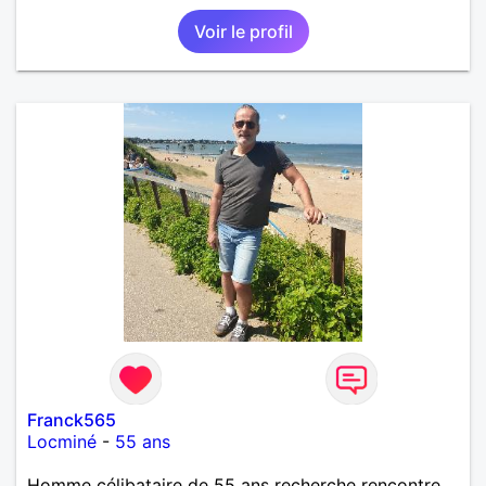
personne avec qui découvrir, partager et pourquoi
Voir le profil
pas aimer ;) Je suis quelqu'un d'humain, sociable
avec une pointe de taquinerie ;) Au plaisir :)
Franck565
Locminé
-
55 ans
Homme célibataire de 55 ans recherche rencontre