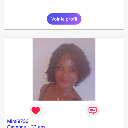
Voir le profil
Mimi9733
Cayenne
-
33 ans