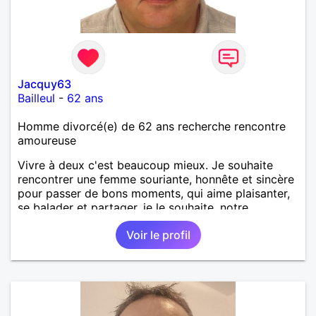
Jacquy63
Bailleul
-
62 ans
Homme divorcé(e) de 62 ans recherche rencontre
amoureuse
Vivre à deux c'est beaucoup mieux. Je souhaite
rencontrer une femme souriante, honnête et sincère
pour passer de bons moments, qui aime plaisanter,
se balader et partager, je le souhaite, notre
complicité. J'aime beaucoup les chantiers de
Voir le profil
randonnée pour se défouler, se relaxer, se détendre
et finalement prendre du bon temps. C'est difficile
de tout dire en quelques lignes. En revanche, vous
pouvez me contacter pour avoir plus
d'informations. A bientôt