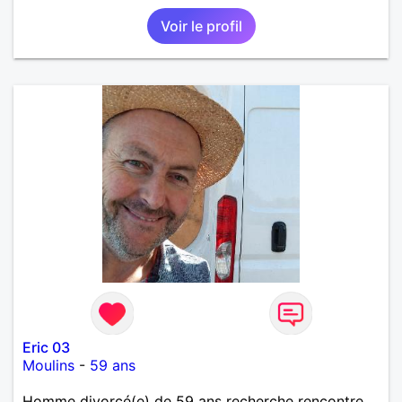
supporte pas le mensonge.Rien ne vaut une vraie
Voir le profil
rencontre,pour échanger en toute simplicité,j'ai du
mal à prolonger des échanges virtuels Je suis plutôt
attiré par des femmes ayant la cinquantaine ,belles
dans leurs têtes et dans leurs corps. Féminines
naturellement ,sans fards ,ni excès A vous de jouer
Mesdames 😉
Eric 03
Moulins
-
59 ans
Homme divorcé(e) de 59 ans recherche rencontre