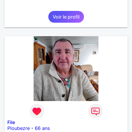
Voir le profil
File
Ploubezre
-
66 ans