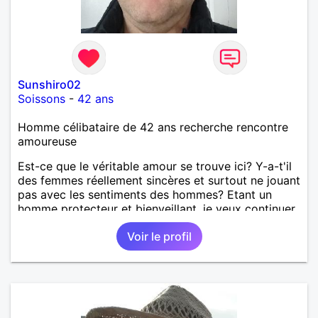
Sunshiro02
Soissons
-
42 ans
Homme célibataire de 42 ans recherche rencontre
amoureuse
Est-ce que le véritable amour se trouve ici? Y-a-t'il
des femmes réellement sincères et surtout ne jouant
pas avec les sentiments des hommes? Etant un
homme protecteur et bienveillant, je veux continuer
d'y croire et pouvoir enfin former la petite famille
Voir le profil
que je désir temps. Faux profil, profiteuse et autres
joyeuseté passer votre chemin, vous ne
m'intéressez pas du tout!