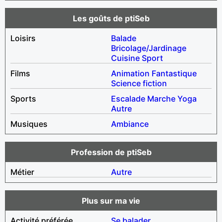
Les goûts de ptiSeb
Loisirs
Balade
Bricolage/Jardinage
Cuisine
Sport
Films
Animation
Fantastique
Science fiction
Sports
Escalade
Marche
Yoga
Autre
Musiques
Ambiance
Profession de ptiSeb
Métier
Autre
Plus sur ma vie
Activité préférée
Se balader