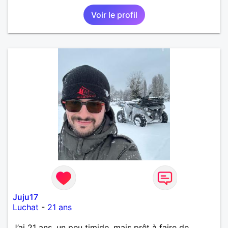
Voir le profil
Juju17
Luchat
-
21 ans
J’ai 21 ans, un peu timide, mais prêt à faire de