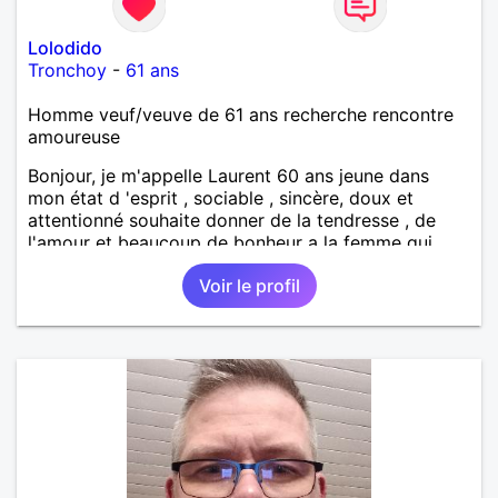
Lolodido
Tronchoy
-
61 ans
Homme veuf/veuve de 61 ans recherche rencontre
amoureuse
Bonjour, je m'appelle Laurent 60 ans jeune dans
mon état d 'esprit , sociable , sincère, doux et
attentionné souhaite donner de la tendresse , de
l'amour et beaucoup de bonheur a la femme qui
souhaitera partager ma vie . Bientôt en retraite a la
Voir le profil
fin de l 'année et libre de toute contrainte. Digne de
confiance à la femme qui voudras m 'en accorder
en toute sincérité. Pour le reste venez me découvrir
par un échange.