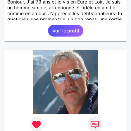
Bonjour, J'ai 73 ans et je vis en Eure et Loir, Je suis
un homme simple, attentionné et fidèle en amitié
comme en amour. J'apprécie les petits bonheurs du
quotidien; une promenade, un bon repas, une sortie,
une discision agréable ou un moment de détente à
Voir le profil
deux. Je souhaite rencontrer une femme douce,
honnête et bienveillante, avec qui partager des
moments de complicité, de rire et de confiance. Je
crois qu'une belle relation commence souvent par
une belle amitié et qu'il n'est jamais trop tard pour
écrire une nouvelle histoire. Si vous aimez les
échanges sincères, les valeurs de respect et de
simplicité, nous pourrions faire connaissance autour
d'un café suivi d'une balade, sans précipitation et
laisser le temps faire le reste. Au plaisir de vous lire.