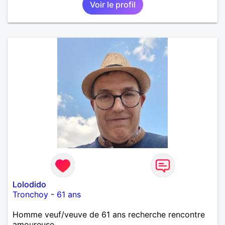
Voir le profil
importante à mes yeux mais peut se décliner en des
sentiments plus puissants. « Le temps fera son
œuvre » disait Arthur Schopenhauer, philosophe
allemand que j’adore. J’aime discuter sans pour
autant être trop locace. Je suis bourré de qualités
avec très peu de défauts. Je suis altruiste,
bienveillant, empathique, attentionné, honnête,
respectueux, doux de caractère et compréhensif : je
laisse « glisser » beaucoup de choses. Mais ne vous
m’éprenez pas Mesdames, si une personne que
j’aime me trahit une fois, il n’y aura pas de seconde
chance et je l’effacerai à « vitam eternam ».
Néanmoins, je suis un tout petit peu maniaque ainsi
qu’impatient. J’essaye de faire des efforts. Rien de
bien dramatique ! Du moins je le pense……Je suis un
homme facile à vivre. À vous si vous le souhaitez,
d’apprendre à me connaître davantage. J’en serai
ravi….A très bientôt je l’espère.
Lolodido
Tronchoy
-
61 ans
Homme veuf/veuve de 61 ans recherche rencontre
amoureuse