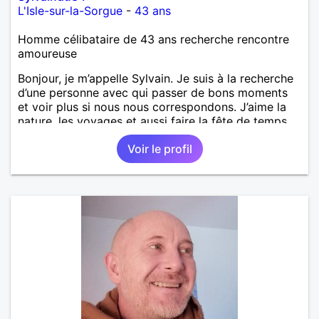
L'Isle-sur-la-Sorgue
-
43 ans
Homme célibataire de 43 ans recherche rencontre
amoureuse
Bonjour, je m’appelle Sylvain. Je suis à la recherche
d’une personne avec qui passer de bons moments
et voir plus si nous nous correspondons. J’aime la
nature, les voyages et aussi faire la fête de temps
en temps ;-)Je suis papa d’un petit garçon de 7 ans
Voir le profil
dont je m’occupe en garde alternée. J’aime à peu
près tous les styles de musique. (Oui je suis pas
trop fan de Jul). Je fais du sport pour garder la
forme et plutôt agréable à regarder. (Enfin je le
pense en tout cas 😂)