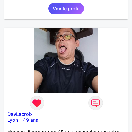
Voir le profil
DavLacroix
Lyon
-
49 ans
Homme divorcé(e) de 49 ans recherche rencontre