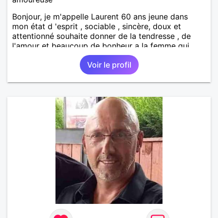
Bonjour, je m'appelle Laurent 60 ans jeune dans
mon état d 'esprit , sociable , sincère, doux et
attentionné souhaite donner de la tendresse , de
l'amour et beaucoup de bonheur a la femme qui
souhaitera partager ma vie . Bientôt en retraite a la
Voir le profil
fin de l 'année et libre de toute contrainte. Digne de
confiance à la femme qui voudras m 'en accorder
en toute sincérité. Pour le reste venez me découvrir
par un échange.