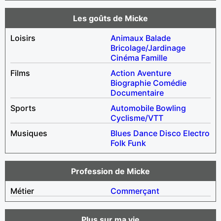
Les goûts de Micke
Loisirs
Animaux
Balade
Bricolage/Jardinage
Cinéma
Famille
Films
Action
Aventure
Biographie
Comédie
Documentaire
Sports
Automobile
Bowling
Cyclisme/VTT
Musiques
Blues
Dance
Disco
Electro
Folk
Funk
Profession de Micke
Métier
Commerçant
Plus sur ma vie