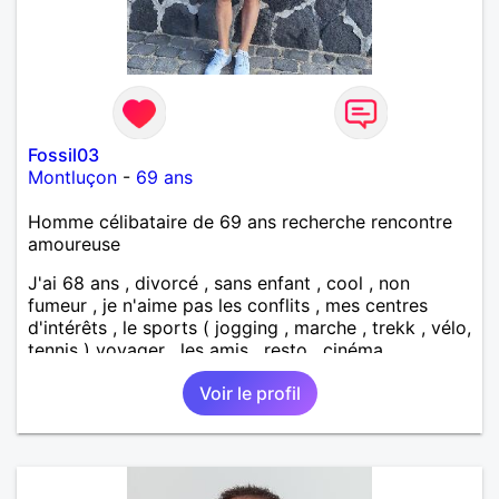
Fossil03
Montluçon
-
69 ans
Homme célibataire de 69 ans recherche rencontre
amoureuse
J'ai 68 ans , divorcé , sans enfant , cool , non
fumeur , je n'aime pas les conflits , mes centres
d'intérêts , le sports ( jogging , marche , trekk , vélo,
tennis ) voyager , les amis , resto , cinéma,
bricolage , une vie simple , saine et équilibré et
Voir le profil
enrichissante , je suis à un moment de ma vie où je
choisis le meilleurs pour mon équilibre . Je laisse de
coté les choses qui ne m'apportent rien . Ma
recherche : Une personne ayant les mêmes centres
d'intérêts que moi , douce et gentille, aimant