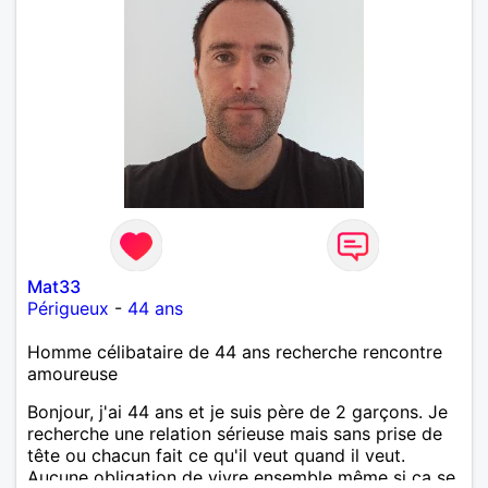
l'humour , sociable et pétillante, aimant l'imprévu .
Dans l'absolu le chacun chez soi me conviendrait
très bien
Mat33
Périgueux
-
44 ans
Homme célibataire de 44 ans recherche rencontre
amoureuse
Bonjour, j'ai 44 ans et je suis père de 2 garçons. Je
recherche une relation sérieuse mais sans prise de
tête ou chacun fait ce qu'il veut quand il veut.
Aucune obligation de vivre ensemble même si ça se