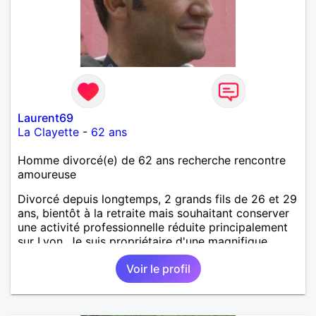
Laurent69
La Clayette
-
62 ans
Homme divorcé(e) de 62 ans recherche rencontre
amoureuse
Divorcé depuis longtemps, 2 grands fils de 26 et 29
ans, bientôt à la retraite mais souhaitant conserver
une activité professionnelle réduite principalement
sur Lyon. Je suis propriétaire d'une magnifique
maison proche de La Clayette (71) dans laquelle
Voir le profil
j'espère pouvoir maintenant passer plus de temps et
avoir le plaisir de recevoir une femme aimable tant
au point de vue physique qu'intellectuel. La région
est un haut lieu des églises, chapelles et prieurés de