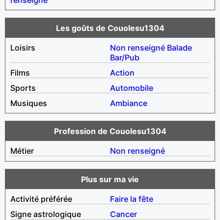
Les goûts de Couolesu1304
Loisirs
Non renseigné
Balade
Bar/Pub
Films
Action
Sports
Automobile
Musiques
Ambiance
Profession de Couolesu1304
Métier
Non renseigné
Plus sur ma vie
Activité préférée
Faire la fête
Signe astrologique
Cancer