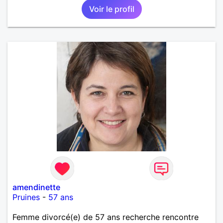
Voir le profil
amendinette
Pruines
-
57 ans
Femme divorcé(e) de 57 ans recherche rencontre