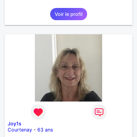
Voir le profil
Joy1s
Courtenay
-
63 ans