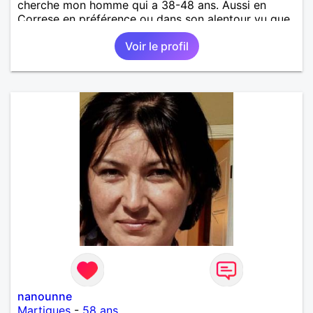
cherche mon homme qui a 38-48 ans. Aussi en
Correse en préférence ou dans son alentour vu que
je travaille en CDI et je ne peux pas souvent
Voir le profil
voyager loin. Merci. Bon chance à tout le monde.
nanounne
Martigues
-
58 ans