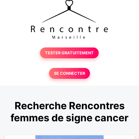
TESTER GRATUITEMENT
SE CONNECTER
Recherche Rencontres
femmes de signe cancer