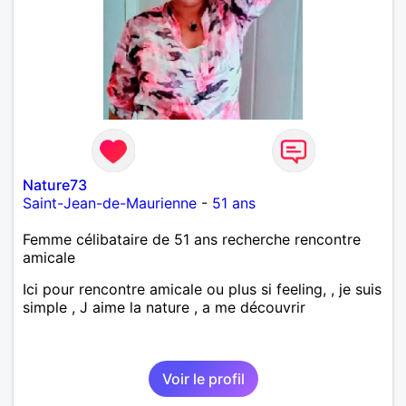
Nature73
Saint-Jean-de-Maurienne
-
51 ans
Femme célibataire de 51 ans recherche rencontre
amicale
Ici pour rencontre amicale ou plus si feeling, , je suis
simple , J aime la nature , a me découvrir
Voir le profil