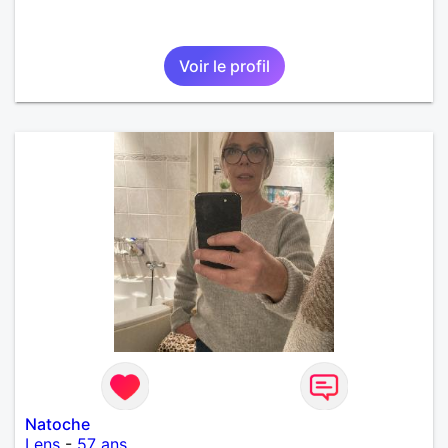
Voir le profil
Natoche
Lens
-
57 ans