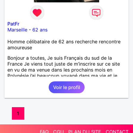
PatFr
Marseille
-
62 ans
Homme célibataire de 62 ans recherche rencontre
amoureuse
Bonjour a toutes, Je suis Français du sud de la
France Je viens tout juste de m’inscrire sur ce site
en vu de ma venue dans les prochains mois en
Polynésie.j’ai beaucoup voyagé dans ma vie et je
souhaite me poser en Amour sérieusement et
Voir le profil
définitivement en Polynésie. Je suis ouvert à toute
rencontre dans un projet de longue durable en
Amour, sentiments, sincérité. Je ne prétends pas
être le prince Charmant Mais je peut apporter
beaucoup dans une vraie relation amoureuse a une
1
vrai polynésienne à la recherche d’un homme
sincère honnête avec beaucoup de gentillesse de
qualité et qui peux vous submerger d’Amour. Je suis
FAQ
CGU
PLAN DU SITE
CONTACT