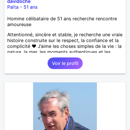
davidoche
Païta
-
51 ans
Homme célibataire de 51 ans recherche rencontre
amoureuse
Attentionné, sincère et stable, je recherche une vraie
histoire construite sur le respect, la confiance et la
complicité ❤️ J’aime les choses simples de la vie : la
nature, la mer, les moments authentiques et les
personnes au grand cœur 🌊🌿 Très câlin et
Voir le profil
affectueux, j’adore les petits moments de tendresse
et les calinous réguliers 😊❤️ La solitude finit parfois
par peser, alors si tu es en Nouvelle-Calédonie et
que tu crois encore à un amour vrai, prenons le
temps de discuter… et laissons l’avenir nous guider
🌹