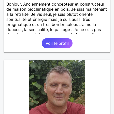
Bonjour, Anciennement concepteur et constructeur
de maison bioclimatique en bois. Je suis maintenant
à la retraite. Je vis seul, je suis plutôt orienté
spiritualité et énergie mais je suis aussi très
pragmatique et un très bon bricoleur. J’aime la
douceur, la sensualité, le partage . Je ne suis pas
dans le courant de pensée imposé. Je souhaite
rencontrer une personne pour partager,
Voir le profil
expérimenté, découvrir ensemble et se soutenir
mutuellement pour devenir le meilleur de soi-même
et rayonner l'amour. Je vis actuellement dans le Lot
mais je compte m'installer à nouveau à l'ile de la
Réunion avant la fin 2026. Pierre