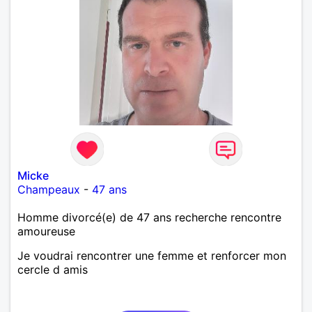
Micke
Champeaux
-
47 ans
Homme divorcé(e) de 47 ans recherche rencontre
amoureuse
Je voudrai rencontrer une femme et renforcer mon
cercle d amis