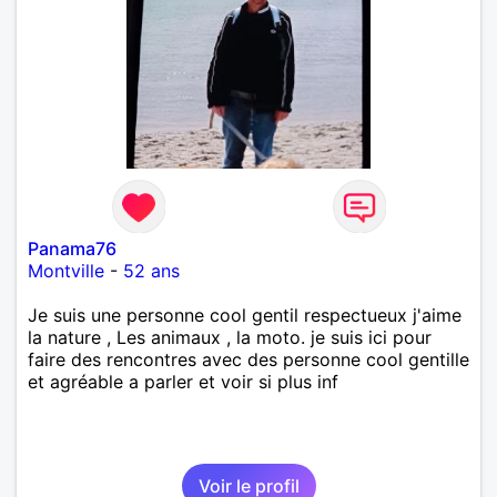
Panama76
Montville
-
52 ans
Je suis une personne cool gentil respectueux j'aime
la nature , Les animaux , la moto. je suis ici pour
faire des rencontres avec des personne cool gentille
et agréable a parler et voir si plus inf
Voir le profil