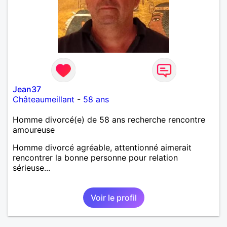
Jean37
Châteaumeillant
-
58 ans
Homme divorcé(e) de 58 ans recherche rencontre
amoureuse
Homme divorcé agréable, attentionné aimerait
rencontrer la bonne personne pour relation
sérieuse...
Voir le profil