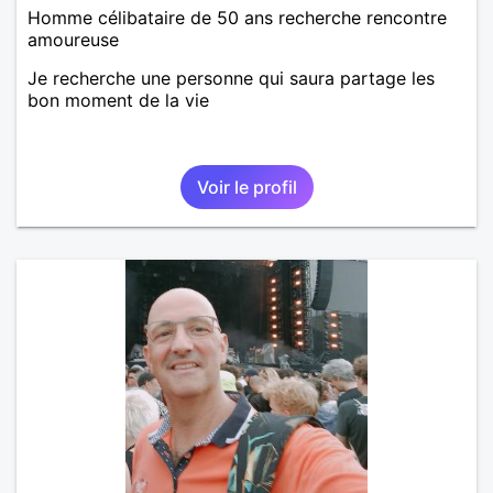
Homme célibataire de 50 ans recherche rencontre
amoureuse
Je recherche une personne qui saura partage les
bon moment de la vie
Voir le profil