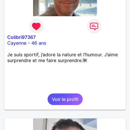
Colibri97367
Cayenne
-
46 ans
Je suis sportif, j’adore la nature et l’humour. J’aime
surprendre et me faire surprendre.🌺
Voir le profil