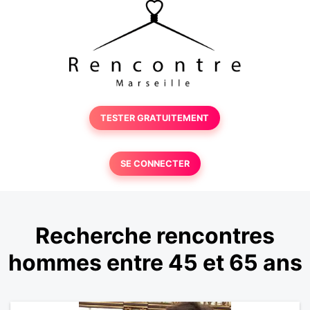
TESTER GRATUITEMENT
SE CONNECTER
Recherche rencontres
hommes entre 45 et 65 ans