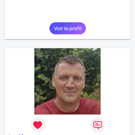
Voir le profil