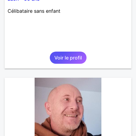
Célibataire sans enfant
Voir le profil