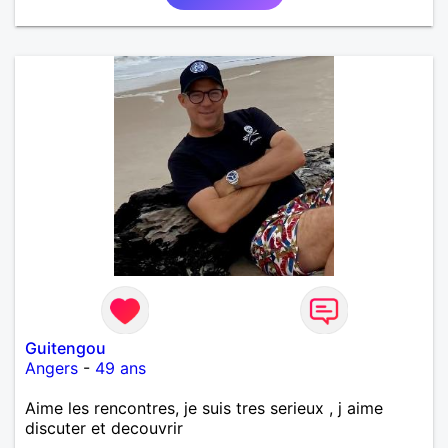
Guitengou
Angers
-
49 ans
Aime les rencontres, je suis tres serieux , j aime
discuter et decouvrir