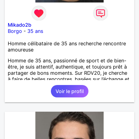
Mikado2b
Borgo
-
35 ans
Homme célibataire de 35 ans recherche rencontre
amoureuse
Homme de 35 ans, passionné de sport et de bien-
être, je suis attentif, authentique, et toujours prêt à
partager de bons moments. Sur RDV20, je cherche
à faire de belles rencontres, basées sur l’échange et
la complicité. Si tu aimes l’aventure, les balades et
Voir le profil
les discussions sincères, alors n’hésite pas à me
contacter !