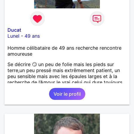
Ducat
Lunel
-
49 ans
Homme célibataire de 49 ans recherche rencontre
amoureuse
Se décrire 🙄 un peu de folie mais les pieds sur
terre,un peu pressé mais extrêmement patient, un
peu sensible mais avec les épaules larges et à la
recherche de l’Amour le vrai celui qui dure toujours
qui vous empêche d’imaginer votre vie sans l’être
Voir le profil
aimé. Bon ok j’arrête je vais vous saouler 🤪