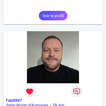
Voir le profil
Fab6997
Saint-Nizier-d'Azergues
-
28 ans