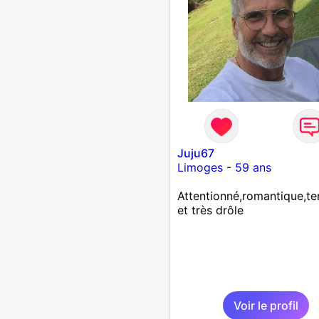
Juju67
Limoges
-
59 ans
Attentionné,romantique,te
et très drôle
Voir le profil