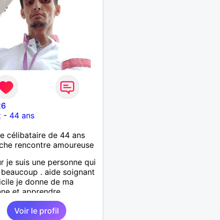
26
t
-
44 ans
célibataire de 44 ans
che rencontre amoureuse
r je suis une personne qui
l beaucoup . aide soignant
cile je donne de ma
ne et apprendre
tre et comprendre les
Voir le profil
.