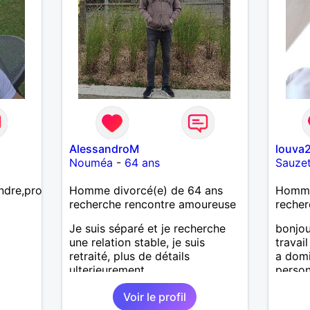
AlessandroM
louva
Nouméa
-
64 ans
Sauze
ndre,protecteur,affectueux
Homme divorcé(e) de 64 ans
Homme 
recherche rencontre amoureuse
recher
Je suis séparé et je recherche
bonjou
une relation stable, je suis
travai
retraité, plus de détails
a domi
ulterieurement
person
connai
Voir le profil
autres 