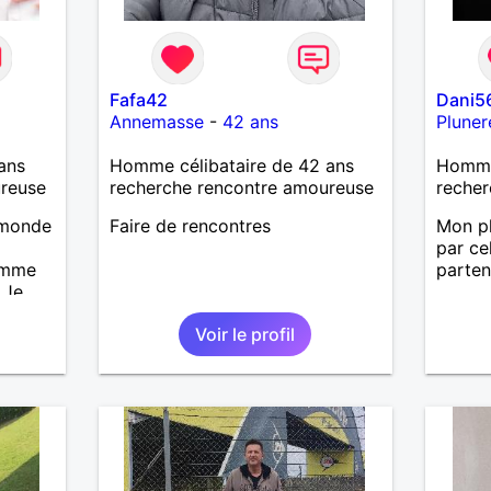
Fafa42
Dani5
Annemasse
-
42 ans
Pluner
ans
Homme célibataire de 42 ans
Homme 
ureuse
recherche rencontre amoureuse
recher
 monde
Faire de rencontres
Mon pl
par ce
emme
parten
 Je
n
Voir le profil
n soir