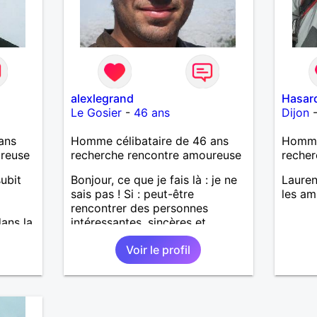
alexlegrand
Hasar
Le Gosier
-
46 ans
Dijon
ans
Homme célibataire de 46 ans
Homme 
ureuse
recherche rencontre amoureuse
recher
ubit
Bonjour, ce que je fais là : je ne
Lauren
sais pas ! Si : peut-être
les ami
rencontrer des personnes
ans la
intéressantes, sincères et
nêteté,
loyales. Et plus si affinités.
Voir le profil
es
 un
isis
 la
tre un