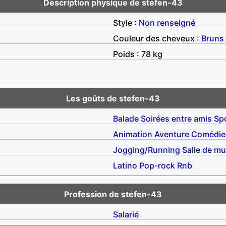
Description physique de stefen-43
Style :
Non renseigné
Couleur des cheveux :
Bruns
Poids : 78 kg
Les goûts de stefen-43
Balade
Soirées entre amis
Sp
Animation
Aventure
Comédie
Jogging/Running
Salle de mu
Latino
Pop-rock
Rnb
Profession de stefen-43
Salarié