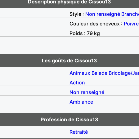
Description physique de Cissou13
Style :
Non renseigné
Branch
Couleur des cheveux :
Poivre
Poids : 79 kg
Les goûts de Cissou13
Animaux
Balade
Bricolage/Ja
Action
Non renseigné
Ambiance
Profession de Cissou13
Retraité