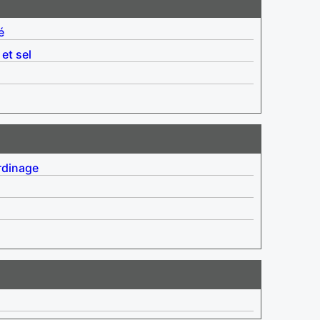
é
 et sel
rdinage