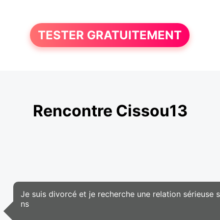
TESTER GRATUITEMENT
Rencontre Cissou13
Je suis divorcé et je recherche une relation sérieuse
ns