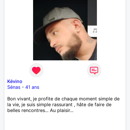
Kévino
Sénas
-
41 ans
Bon vivant, je profite de chaque moment simple de
la vie, je suis simple rassurant , hâte de faire de
belles rencontres... Au plaisir...