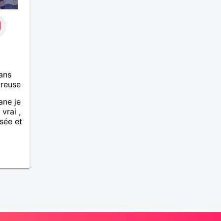
ans
ureuse
ane je
vrai ,
sée et