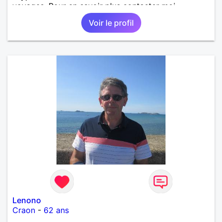
voyages. Pour en savoir plus contacter moi.
Voir le profil
Lenono
Craon
-
62 ans