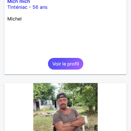
Mich mich
Tinténiac
-
56 ans
Michel
Voir le profil