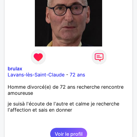
brulax
Lavans-lès-Saint-Claude
-
72 ans
Homme divorcé(e) de 72 ans recherche rencontre
amoureuse
je suisà l'écoute de l'autre et calme je recherche
l'affection et sais en donner
Voir le profil