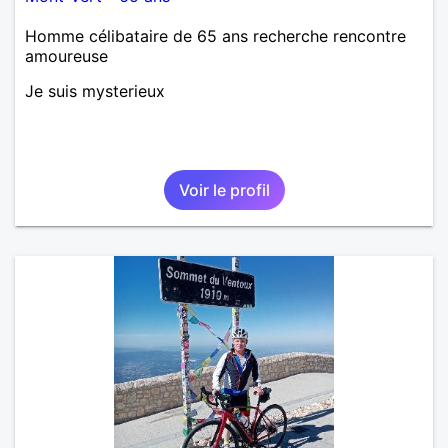
Homme célibataire de 65 ans recherche rencontre
amoureuse
Je suis mysterieux
Voir le profil