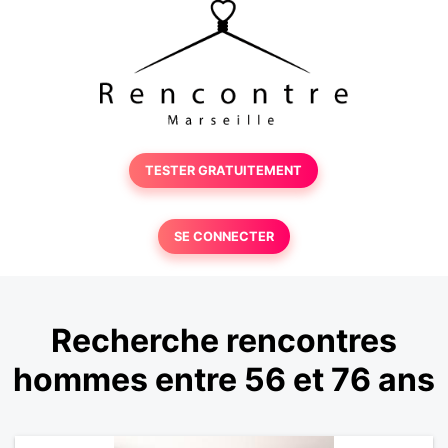
TESTER GRATUITEMENT
SE CONNECTER
Recherche rencontres
hommes entre 56 et 76 ans