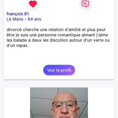
françois 61
Le Mans
-
64 ans
divorcé cherche une relation d'amitié et plus peut
être je suis une personne romantique aimant j'aime
les balade a deux les discution autour d'un verre ou
d'un repas
Voir le profil