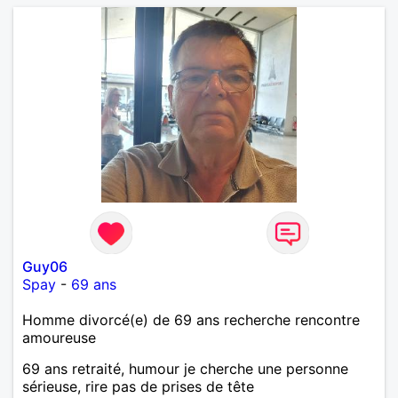
Guy06
Spay
-
69 ans
Homme divorcé(e) de 69 ans recherche rencontre
amoureuse
69 ans retraité, humour je cherche une personne
sérieuse, rire pas de prises de tête