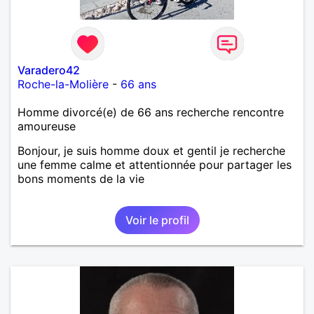
Varadero42
Roche-la-Molière
-
66 ans
Homme divorcé(e) de 66 ans recherche rencontre
amoureuse
Bonjour, je suis homme doux et gentil je recherche
une femme calme et attentionnée pour partager les
bons moments de la vie
Voir le profil