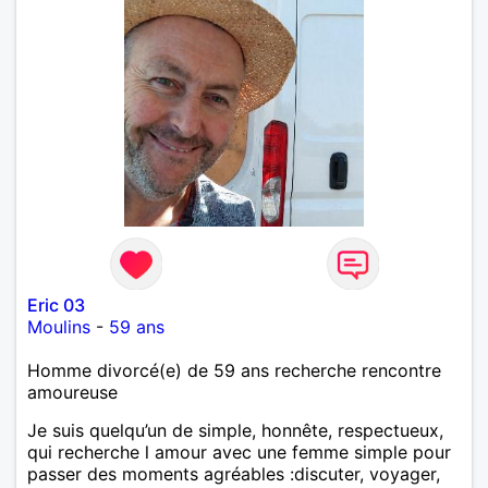
Eric 03
Moulins
-
59 ans
Homme divorcé(e) de 59 ans recherche rencontre
amoureuse
Je suis quelqu’un de simple, honnête, respectueux,
qui recherche l amour avec une femme simple pour
passer des moments agréables :discuter, voyager,