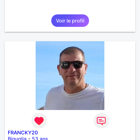
Voir le profil
FRANCKY20
Biguglia
-
53 ans