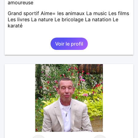
amoureuse
Grand sportif Aime= les animaux La music Les films
Les livres La nature Le bricolage La natation Le
karaté
Voir le profil