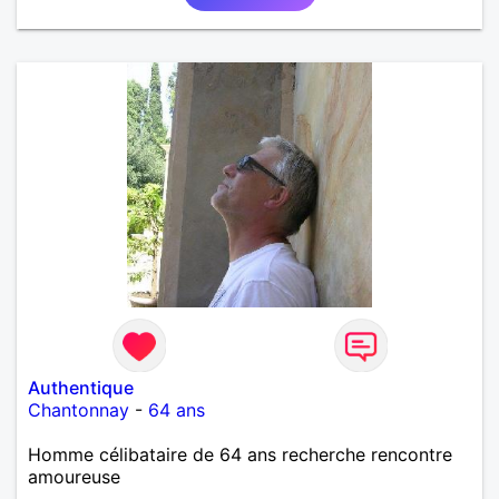
Authentique
Chantonnay
-
64 ans
Homme célibataire de 64 ans recherche rencontre
amoureuse