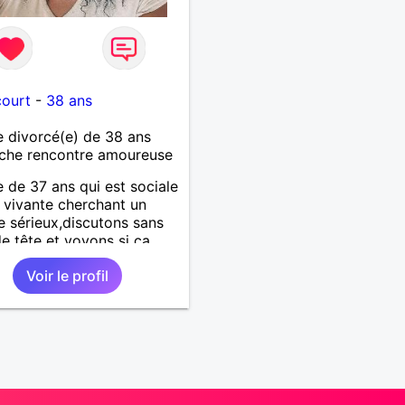
court
-
38 ans
 divorcé(e) de 38 ans
che rencontre amoureuse
de 37 ans qui est sociale
 vivante cherchant un
sérieux,discutons sans
de tête et voyons si ça
😉
Voir le profil