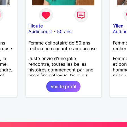
lilloute
Yllen
Audincourt
-
50 ans
Audin
ans
Femme célibataire de 50 ans
Femme
ureuse
recherche rencontre amoureuse
recher
, la
Juste envie d'une jolie
Femme 
lme.
rencontre, toutes les belles
et bon
endre,
histoires commencent par une
homme 
 et
première entrevue, belle ou
prise 
pleine de désillusions.
match
Voir le profil