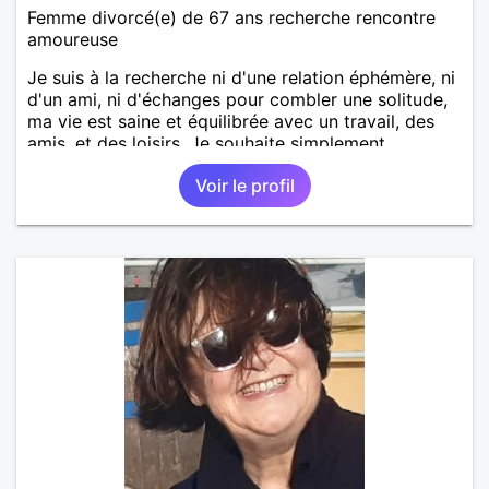
Femme divorcé(e) de 67 ans recherche rencontre
amoureuse
Je suis à la recherche ni d'une relation éphémère, ni
d'un ami, ni d'échanges pour combler une solitude,
ma vie est saine et équilibrée avec un travail, des
amis, et des loisirs. Je souhaite simplement
rencontrer un homme de la région de Orvault qui
Voir le profil
recherche une relation sérieuse !