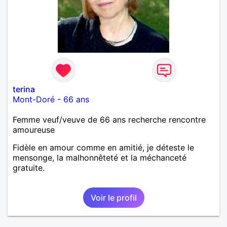
terina
Mont-Doré
-
66 ans
Femme veuf/veuve de 66 ans recherche rencontre
amoureuse
Fidèle en amour comme en amitié, je déteste le
mensonge, la malhonnêteté et la méchanceté
gratuite.
Voir le profil