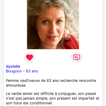
dystelle
Bougnon
-
63 ans
Femme veuf/veuve de 63 ans recherche rencontre
amoureuse
Le verbe aimer est difficile à conjuguer, son passé
n'est pas jamais simple, son présent est imparfait et
son futur est conditionnel.