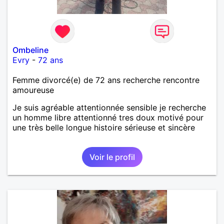
Ombeline
Evry
-
72 ans
Femme divorcé(e) de 72 ans recherche rencontre
amoureuse
Je suis agréable attentionnée sensible je recherche
un homme libre attentionné tres doux motivé pour
une très belle longue histoire sérieuse et sincère
Voir le profil