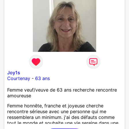
Joy1s
Courtenay
-
63 ans
Femme veuf/veuve de 63 ans recherche rencontre
amoureuse
Femme honnête, franche et joyeuse cherche
rencontre sérieuse avec une personne qui me
ressemblera un minimum. j'ai des défauts comme
tout le monde et souhaite une vie sereine dans une
relation sur du long terme.