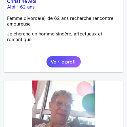
Christine Albi
Albi
-
62 ans
Femme divorcé(e) de 62 ans recherche rencontre
amoureuse
Je cherche un homme sincère, affectueux et
romantique.
Voir le profil