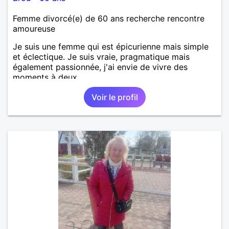
Femme divorcé(e) de 60 ans recherche rencontre
amoureuse
Je suis une femme qui est épicurienne mais simple
et éclectique. Je suis vraie, pragmatique mais
également passionnée, j'ai envie de vivre des
moments à deux.
Voir le profil