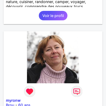
nature, cuisiner, randonner, camper, voyager,
découvrir, comprendre des nouveaux trucs
techniques et sur la vie des êtres vivants. J aime
Voir le profil
danser, faire la fête. Je ne bois pratiquement pas d
alcool, je fume rarement, je ris souvent. Je cherche
un vrai amoureux pour continuer à profiter de la vie
mais à deux. Je peux tout faire toute seule, mais j
en ai marre je veux partagé et rigoler
myronw
Brou
-
60 ans