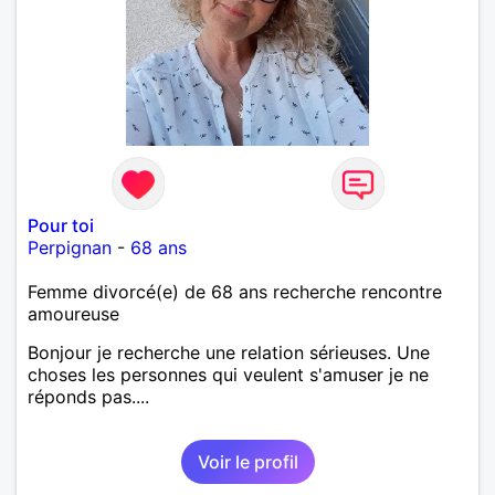
Pour toi
Perpignan
-
68 ans
Femme divorcé(e) de 68 ans recherche rencontre
amoureuse
Bonjour je recherche une relation sérieuses. Une
choses les personnes qui veulent s'amuser je ne
réponds pas....
Voir le profil