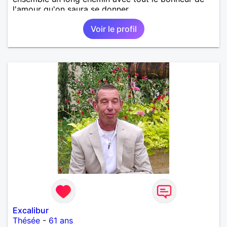
l'amour qu'on saura se donner.
Voir le profil
Excalibur
Thésée
-
61 ans