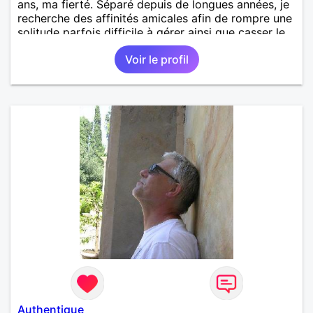
ans, ma fierté. Séparé depuis de longues années, je
recherche des affinités amicales afin de rompre une
solitude parfois difficile à gérer ainsi que casser le
vague à l’âme. L’amitié reste extrêmement
Voir le profil
importante à mes yeux mais peut se décliner en des
sentiments plus puissants. « Le temps fera son
œuvre » disait Arthur Schopenhauer, philosophe
allemand que j’adore. J’aime discuter sans pour
autant être trop locace. Je suis bourré de qualités
avec très peu de défauts. Je suis altruiste,
bienveillant, empathique, attentionné, honnête,
respectueux, doux de caractère et compréhensif : je
laisse « glisser » beaucoup de choses. Mais ne vous
m’éprenez pas Mesdames, si une personne que
j’aime me trahit une fois, il n’y aura pas de seconde
chance et je l’effacerai à « vitam eternam ».
Néanmoins, je suis un tout petit peu maniaque ainsi
qu’impatient. J’essaye de faire des efforts. Rien de
bien dramatique ! Du moins je le pense……Je suis un
homme facile à vivre. À vous si vous le souhaitez,
d’apprendre à me connaître davantage. J’en serai
ravi….A très bientôt je l’espère.
Authentique