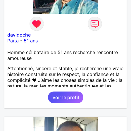
davidoche
Païta
-
51 ans
Homme célibataire de 51 ans recherche rencontre
amoureuse
Attentionné, sincère et stable, je recherche une vraie
histoire construite sur le respect, la confiance et la
complicité ❤️ J’aime les choses simples de la vie : la
nature, la mer, les moments authentiques et les
personnes au grand cœur 🌊🌿 Très câlin et
Voir le profil
affectueux, j’adore les petits moments de tendresse
et les calinous réguliers 😊❤️ La solitude finit parfois
par peser, alors si tu es en Nouvelle-Calédonie et
que tu crois encore à un amour vrai, prenons le
temps de discuter… et laissons l’avenir nous guider
🌹