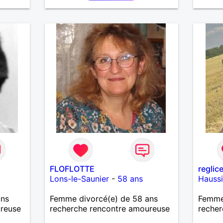
FLOFLOTTE
reglic
Lons-le-Saunier
-
58 ans
Hauss
ans
Femme divorcé(e) de 58 ans
Femme 
ureuse
recherche rencontre amoureuse
recher