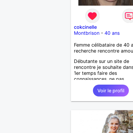
cokcinelle
Montbrison
-
40 ans
Femme célibataire de 40 
recherche rencontre amo
Débutante sur un site de
rencontre je souhaite dan
1er temps faire des
connaissances, ne pas
confondre vitesse et
Voir le profil
précipitation.