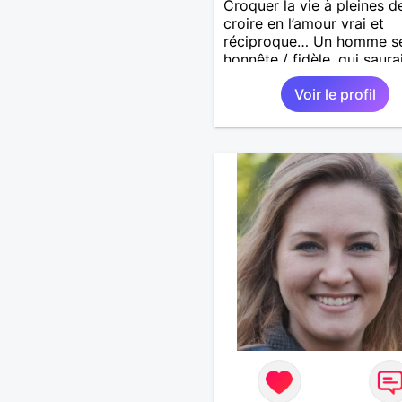
Croquer la vie à pleines d
croire en l’amour vrai et
réciproque… Un homme sé
honnête / fidèle, qui saura
faire rire à nouveau, est le
Voir le profil
venu !