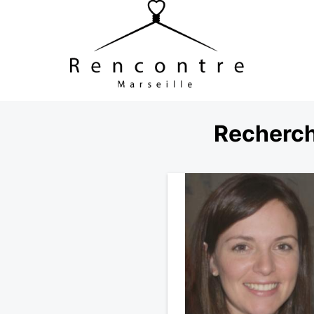
Recherch