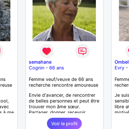
semahane
Ombel
Cognin
-
66 ans
Evry
ans
Femme veuf/veuve de 66 ans
Femme 
ureuse
recherche rencontre amoureuse
recher
Envie d'avancer, de rencontrer
Je sui
cool,
de belles personnes et peut être
sensib
 avec
trouver mon âme sœur.
libre 
as à me
Partager, donner, recevoir.
motivé
Apprendre à se connaître et voir
longue
Voir le profil
ce que l'avenir nous réserve !
sincèr