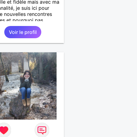
lle et fidèle mais avec ma
alité, je suis ici pour
de nouvelles rencontres
es et pourquoi pas
trer aussi l'homme de
Voir le profil
ves.