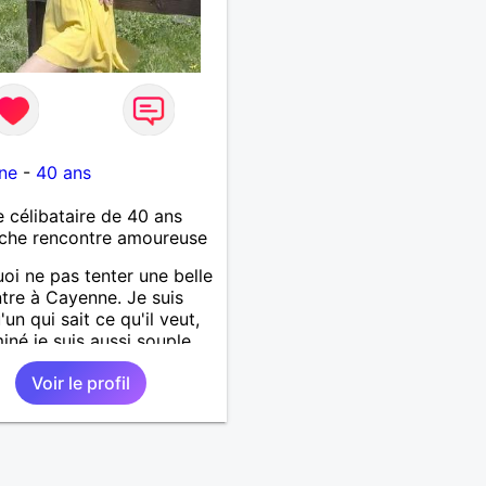
l
ne
-
40 ans
célibataire de 40 ans
che rencontre amoureuse
oi ne pas tenter une belle
tre à Cayenne. Je suis
un qui sait ce qu'il veut,
iné je suis aussi souple
actère et je sais
Voir le profil
ter.