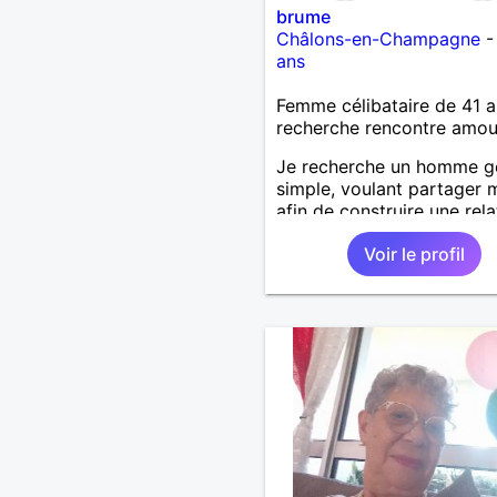
brume
Châlons-en-Champagne
ans
Femme célibataire de 41 a
recherche rencontre amo
Je recherche un homme ge
simple, voulant partager 
afin de construire une rela
durable, pleine de bonheu
Voir le profil
complicité.