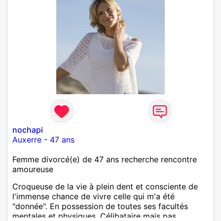
nochapi
Auxerre
-
47 ans
Femme divorcé(e) de 47 ans recherche rencontre
amoureuse
Croqueuse de la vie à plein dent et consciente de
l'immense chance de vivre celle qui m'a été
"donnée". En possession de toutes ses facultés
mentales et physiques. Célibataire mais pas