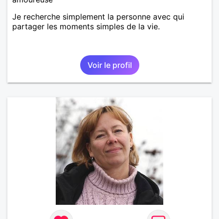
Je recherche simplement la personne avec qui
partager les moments simples de la vie.
Voir le profil