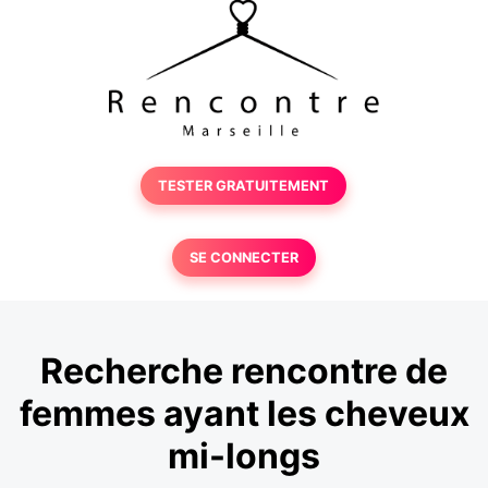
TESTER GRATUITEMENT
SE CONNECTER
Recherche rencontre de
femmes ayant les cheveux
mi-longs