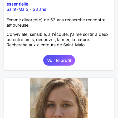
essentielle
Saint-Malo
-
53 ans
Femme divorcé(e) de 53 ans recherche rencontre
amoureuse
Conviviale, sensible, à l'écoute, j'aime sortir à deux
ou entre amis, découvrir, la mer, la nature.
Recherche aux alentours de Saint-Malo
Voir le profil