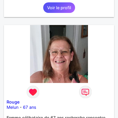
solitaire, je mène une vie bien remplie. Je ne suis
Voir le profil
pas sur ce site par dépit, ni en tant que
représentatrice de la Femme Divorcée Mal dans sa
peau. A bientôt.
Rouge
Melun
-
67 ans
Femme célibataire de 67 ans recherche rencontre