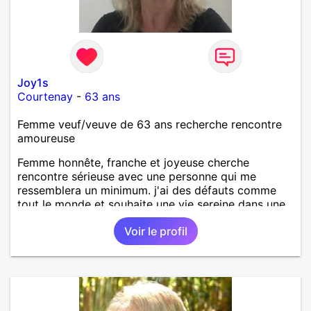
Joy1s
Courtenay
-
63 ans
Femme veuf/veuve de 63 ans recherche rencontre
amoureuse
Femme honnête, franche et joyeuse cherche
rencontre sérieuse avec une personne qui me
ressemblera un minimum. j'ai des défauts comme
tout le monde et souhaite une vie sereine dans une
relation sur du long terme.
Voir le profil